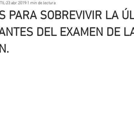
TIL
23 abr 2019
1 min de lectura
STOS PRÁCTICOS
TEMARIOS
UNIDADES DIDÁCTICAS
OT
 PARA SOBREVIVIR LA Ú
VACIÓN EDUCATIVA
SITUACIONES DE APRENDIZAJE
AUTORES
ANTES DEL EXAMEN DE L
N.
T
EVALUACIÓN
METODOLOGIA
APLICACIONES