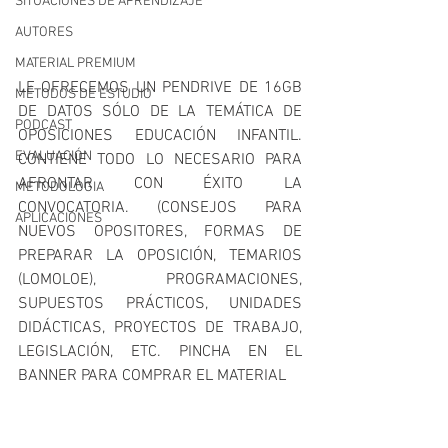
SITUACIONES DE APRENDIZAJE
AUTORES
MATERIAL PREMIUM
LE OFRECEMOS UN PENDRIVE DE 16GB 
MÉTODOS DE ESTUDIO
DE DATOS SÓLO DE LA TEMÁTICA DE 
PODCAST
OPOSICIONES EDUCACIÓN INFANTIL. 
EVALUACIÓN
CONTIENE TODO LO NECESARIO PARA 
AFRONTAR CON ÉXITO LA 
METODOLOGIA
CONVOCATORIA. (CONSEJOS PARA 
APLICACIONES
NUEVOS OPOSITORES, FORMAS DE 
PREPARAR LA OPOSICIÓN, TEMARIOS 
(LOMOLOE), PROGRAMACIONES, 
SUPUESTOS PRÁCTICOS, UNIDADES 
DIDÁCTICAS, PROYECTOS DE TRABAJO,  
LEGISLACIÓN, ETC. PINCHA EN EL 
BANNER PARA COMPRAR EL MATERIAL