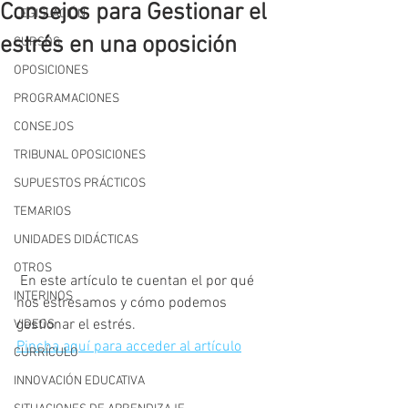
Consejos para Gestionar el
LEGISLACIÓN
estrés en una oposición
CURSOS
OPOSICIONES
PROGRAMACIONES
CONSEJOS
TRIBUNAL OPOSICIONES
SUPUESTOS PRÁCTICOS
TEMARIOS
UNIDADES DIDÁCTICAS
OTROS
 En este artículo te cuentan el por qué 
INTERINOS
nos estresamos y cómo podemos 
gestionar el estrés. 
VIDEOS
Pincha aquí para acceder al artículo
CURRÍCULO
INNOVACIÓN EDUCATIVA