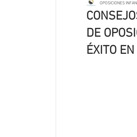
OPOSICIONES INFAN
TRIBUNAL OPOSICIONES
SUPUE
CONSEJO
VIDEOS
CURRÍCULO
INNO
DE OPOSI
ÉXITO EN
MÉTODOS DE ESTUDIO
PODCAS