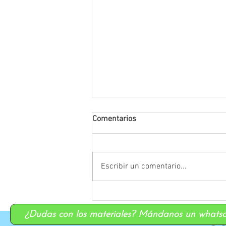
Comentarios
Escribir un comentario...
Supuestos prácticos de
Infantil: guía para resolverlos
¿Dudas con los materiales? Mándanos un whats
paso a paso
@ Op