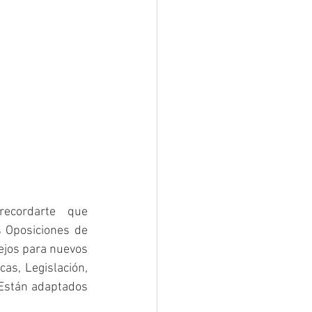
ecordarte  que 
 Oposiciones de 
ejos para nuevos 
as, Legislación, 
 Están adaptados 