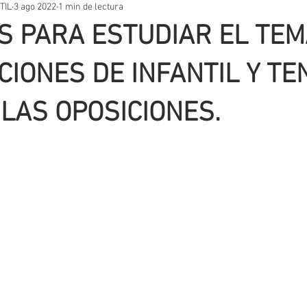
TIL
3 ago 2022
1 min de lectura
STOS PRÁCTICOS
TEMARIOS
UNIDADES DIDÁCTICAS
OT
S PARA ESTUDIAR EL TEM
VACIÓN EDUCATIVA
SITUACIONES DE APRENDIZAJE
AUTORES
CIONES DE INFANTIL Y TE
 LAS OPOSICIONES.
T
EVALUACIÓN
METODOLOGIA
APLICACIONES