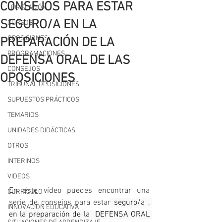
CONSEJOS PARA ESTAR
LEGISLACIÓN
SEGURO/A EN LA
CURSOS
OPOSICIONES
PREPARACIÓN DE LA
PROGRAMACIONES
DEFENSA ORAL DE LAS
CONSEJOS
OPOSICIONES
TRIBUNAL OPOSICIONES
SUPUESTOS PRÁCTICOS
TEMARIOS
UNIDADES DIDÁCTICAS
OTROS
INTERINOS
VIDEOS
En este vídeo puedes encontrar una 
CURRÍCULO
serie de consejos para estar
 seguro/a , 
INNOVACIÓN EDUCATIVA
en la preparación de la  DEFENSA ORAL 