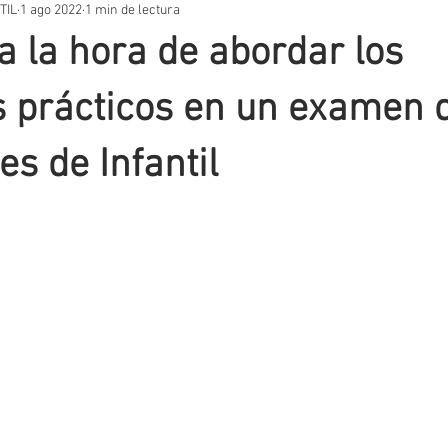
TIL
1 ago 2022
1 min de lectura
STOS PRÁCTICOS
TEMARIOS
UNIDADES DIDÁCTICAS
OT
a la hora de abordar los
VACIÓN EDUCATIVA
SITUACIONES DE APRENDIZAJE
AUTORES
 prácticos en un examen 
es de Infantil
T
EVALUACIÓN
METODOLOGIA
APLICACIONES