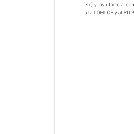
etc) y  ayudarte a  c
a la LOMLOE y al RD 9