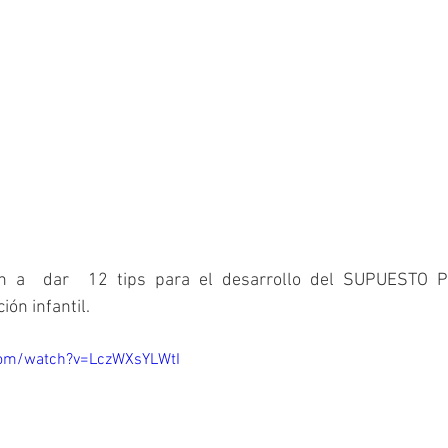
n a  dar  12 tips para el desarrollo del SUPUESTO P
n infantil.  ⁣⁣
com/watch?v=LczWXsYLWtI