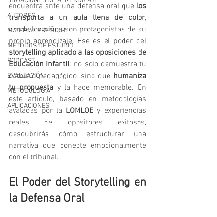
SITUACIONES DE APRENDIZAJE
encuentra ante una defensa oral que 
los 
AUTORES
transporta a un aula llena de color
, 
donde los niños son protagonistas de su 
MATERIAL PREMIUM
propio aprendizaje. Ese es el poder del 
MÉTODOS DE ESTUDIO
storytelling aplicado a las oposiciones de 
PODCAST
Educación Infantil
: no solo demuestra tu 
dominio pedagógico, sino que 
humaniza 
EVALUACIÓN
tu propuesta
 y la hace memorable. En 
METODOLOGIA
este artículo, basado en metodologías 
APLICACIONES
avaladas por la 
LOMLOE
 y experiencias 
reales de opositores exitosos, 
descubrirás cómo estructurar una 
narrativa que conecte emocionalmente 
con el tribunal.
El Poder del Storytelling en 
la Defensa Oral