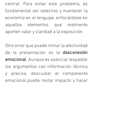
central. Para evitar este problema, es 
fundamental ser selectivo y mantener la 
economía en el lenguaje, enfocándose en 
aquellos elementos que realmente 
aporten valor y claridad a la exposición.
Otro error que puede minar la efectividad 
de la presentación es la 
desconexión 
emocional
. Aunque es esencial respaldar 
los argumentos con información técnica 
y precisa, descuidar el componente 
emocional puede restar impacto y hacer 
que el mensaje pierda fuerza. Equilibrar 
datos y emociones permite que el 
discurso no solo sea riguroso, sino 
también inspirador y capaz de generar 
empatía con el jurado.
La 
falta de práctica
 es un obstáculo que 