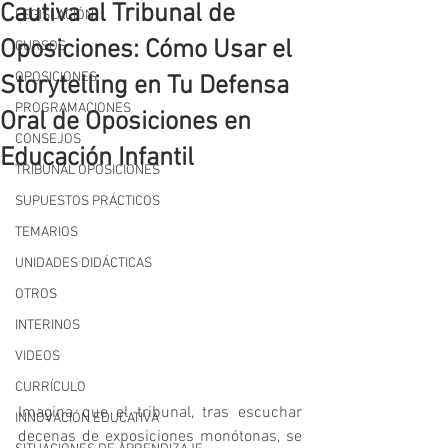
Cautiva al Tribunal de
LEGISLACIÓN
Oposiciones: Cómo Usar el
CURSOS
OPOSICIONES
Storytelling en Tu Defensa
PROGRAMACIONES
Oral de Oposiciones en
CONSEJOS
Educación Infantil
TRIBUNAL OPOSICIONES
SUPUESTOS PRÁCTICOS
TEMARIOS
UNIDADES DIDÁCTICAS
OTROS
INTERINOS
VIDEOS
CURRÍCULO
Imagina que el tribunal, tras escuchar 
INNOVACIÓN EDUCATIVA
decenas de exposiciones monótonas, se 