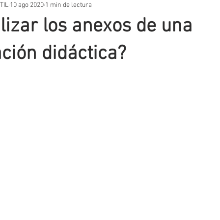
TIL
10 ago 2020
1 min de lectura
STOS PRÁCTICOS
TEMARIOS
UNIDADES DIDÁCTICAS
OT
lizar los anexos de una
VACIÓN EDUCATIVA
SITUACIONES DE APRENDIZAJE
AUTORES
ión didáctica?
T
EVALUACIÓN
METODOLOGIA
APLICACIONES