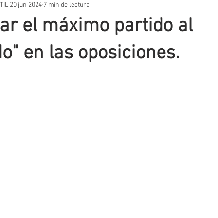
TIL
20 jun 2024
7 min de lectura
STOS PRÁCTICOS
TEMARIOS
UNIDADES DIDÁCTICAS
OT
r el máximo partido al
VACIÓN EDUCATIVA
SITUACIONES DE APRENDIZAJE
AUTORES
o" en las oposiciones.
T
EVALUACIÓN
METODOLOGIA
APLICACIONES