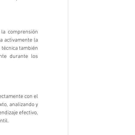
la comprensión 
a activamente la 
 técnica también 
te durante los 
ectamente con el 
to, analizando y 
dizaje efectivo, 
til.