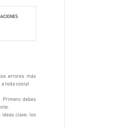
UACIONES
los errores más 
 a toda costa!
. Primero debes 
nte.
ideas clave, los 