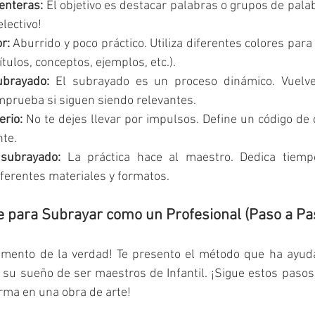
enteras:
 El objetivo es destacar palabras o grupos de palab
lectivo!
r:
 Aburrido y poco práctico. Utiliza diferentes colores para 
ítulos, conceptos, ejemplos, etc.).
ubrayado:
 El subrayado es un proceso dinámico. Vuelve
prueba si siguen siendo relevantes.
erio:
 No te dejes llevar por impulsos. Define un código de c
te.
 subrayado:
 La práctica hace al maestro. Dedica tiempo
ferentes materiales y formatos.
le para Subrayar como un Profesional (Paso a Pa
momento de la verdad! Te presento el método que ha ayuda
 su sueño de ser maestros de Infantil. ¡Sigue estos pasos
rma en una obra de arte!