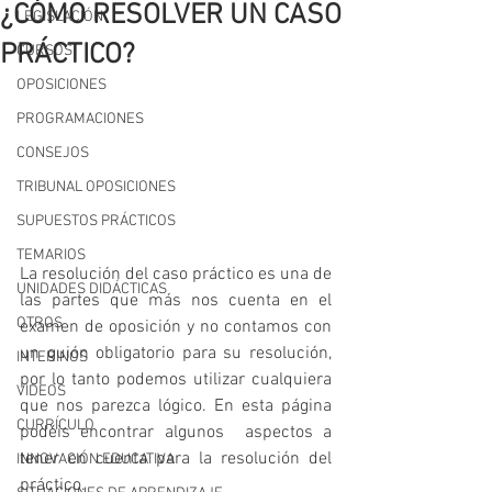
¿CÓMO RESOLVER UN CASO
LEGISLACIÓN
PRÁCTICO?
CURSOS
OPOSICIONES
PROGRAMACIONES
CONSEJOS
TRIBUNAL OPOSICIONES
SUPUESTOS PRÁCTICOS
TEMARIOS
La resolución del caso práctico es una de 
UNIDADES DIDÁCTICAS
las partes que más nos cuenta en el 
OTROS
examen de oposición y no contamos con 
un guión obligatorio para su resolución, 
INTERINOS
por lo tanto podemos utilizar cualquiera 
VIDEOS
que nos parezca lógico. En esta página 
CURRÍCULO
podéis encontrar algunos  aspectos a 
tener en cuenta para la resolución del 
INNOVACIÓN EDUCATIVA
práctico.