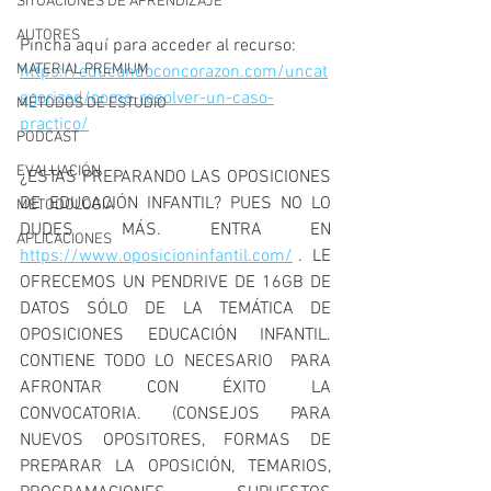
SITUACIONES DE APRENDIZAJE
AUTORES
Pincha aquí para acceder al recurso: 
MATERIAL PREMIUM
https://educandoconcorazon.com/uncat
egorized/como-resolver-un-caso-
MÉTODOS DE ESTUDIO
practico/
PODCAST
EVALUACIÓN
¿ESTAS PREPARANDO LAS OPOSICIONES 
DE EDUCACIÓN INFANTIL? PUES NO LO 
METODOLOGIA
DUDES MÁS. ENTRA EN 
APLICACIONES
https://www.oposicioninfantil.com/
 .  LE 
OFRECEMOS UN PENDRIVE DE 16GB DE 
DATOS SÓLO DE LA TEMÁTICA DE 
OPOSICIONES EDUCACIÓN INFANTIL. 
CONTIENE TODO LO NECESARIO  PARA 
AFRONTAR CON ÉXITO LA 
CONVOCATORIA. (CONSEJOS PARA 
NUEVOS OPOSITORES, FORMAS DE 
PREPARAR LA OPOSICIÓN, TEMARIOS, 