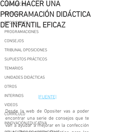
CÓMO HACER UNA
LEGISLACIÓN
PROGRAMACIÓN DIDÁCTICA
CURSOS
OPOSICIONES
DE INFANTIL EFICAZ
PROGRAMACIONES
CONSEJOS
TRIBUNAL OPOSICIONES
SUPUESTOS PRÁCTICOS
TEMARIOS
UNIDADES DIDÁCTICAS
OTROS
INTERINOS
|FUENTE|
VIDEOS
Desde la web de Opositer vas a poder 
CURRÍCULO
encontrar una serie de consejos que te 
INNOVACIÓN EDUCATIVA
van a ayudar a mejorar en la confección 