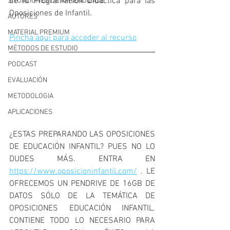
de tu Programación Didáctica para las 
SITUACIONES DE APRENDIZAJE
Oposiciones de Infantil. 
AUTORES
MATERIAL PREMIUM
Pincha aquí para acceder al recurso
MÉTODOS DE ESTUDIO
PODCAST
EVALUACIÓN
METODOLOGIA
APLICACIONES
¿ESTAS PREPARANDO LAS OPOSICIONES 
DE EDUCACIÓN INFANTIL? PUES NO LO 
DUDES MÁS. ENTRA EN 
https://www.oposicioninfantil.com/
 . LE 
OFRECEMOS UN PENDRIVE DE 16GB DE 
DATOS SÓLO DE LA TEMÁTICA DE 
OPOSICIONES EDUCACIÓN INFANTIL. 
CONTIENE TODO LO NECESARIO PARA 