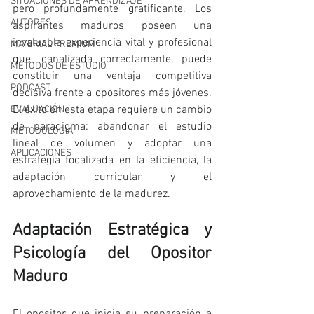
SITUACIONES DE APRENDIZAJE
pero profundamente gratificante. Los 
AUTORES
aspirantes maduros poseen una 
invaluable experiencia vital y profesional 
MATERIAL PREMIUM
que, canalizada correctamente, puede 
MÉTODOS DE ESTUDIO
constituir una ventaja competitiva 
PODCAST
decisiva frente a opositores más jóvenes. 
El éxito en esta etapa requiere un cambio 
EVALUACIÓN
de paradigma: abandonar el estudio 
METODOLOGIA
lineal de volumen y adoptar una 
APLICACIONES
estrategia focalizada en la eficiencia, la 
adaptación curricular y el 
aprovechamiento de la madurez.
Adaptación Estratégica y 
Psicología del Opositor 
Maduro