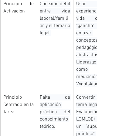
Principio de 
Conexión débil 
Usar la 
Activación 
entre vida 
experiencia de 
laboral/famili
vida como 
ar y el temario 
"gancho" para 
legal.
enlazar 
conceptos 
pedagógicos 
abstractos (Ej: 
Liderazgo 
como 
mediación 
Vygotskiana).
Principio 
Falta de 
Convertir cada 
Centrado en la 
aplicación 
tema legal (Ej: 
Tarea 
práctica del 
Evaluación 
conocimiento 
LOMLOE) en 
teórico.
un "supuesto 
práctico" 