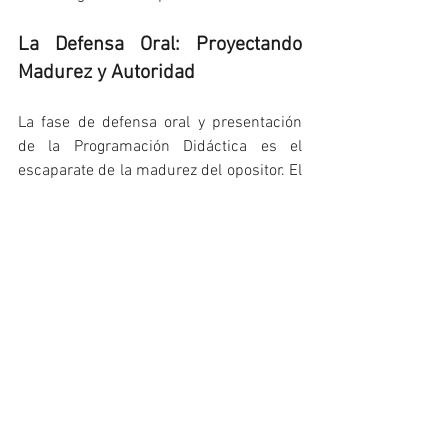
La Defensa Oral: Proyectando 
Madurez y Autoridad
La fase de defensa oral y presentación 
de la Programación Didáctica es el 
escaparate de la madurez del opositor. El 
candidato 40+ típicamente posee 
habilidades de comunicación, oratoria y 
serenidad bajo presión desarrolladas a lo 
largo de su carrera.
La defensa debe centrarse en la 
justificación pedagógica y la coherencia 
sistémica del proyecto, en lugar de en la 
simple recitación memorística. Se debe 
proyectar la imagen de un profesional 
reflexivo y resolutivo. La estructura de la 