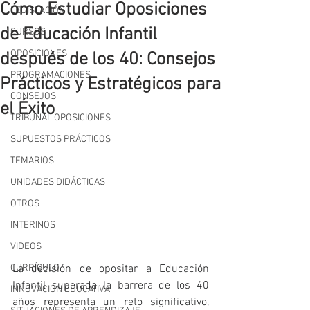
Cómo Estudiar Oposiciones
LEGISLACIÓN
de Educación Infantil
CURSOS
OPOSICIONES
después de los 40: Consejos
PROGRAMACIONES
Prácticos y Estratégicos para
CONSEJOS
el Éxito
TRIBUNAL OPOSICIONES
SUPUESTOS PRÁCTICOS
TEMARIOS
UNIDADES DIDÁCTICAS
OTROS
INTERINOS
VIDEOS
CURRÍCULO
La decisión de opositar a Educación 
Infantil superada la barrera de los 40 
INNOVACIÓN EDUCATIVA
años representa un reto significativo, 