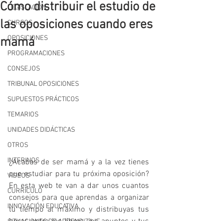
Cómo distribuir el estudio de
LEGISLACIÓN
las oposiciones cuando eres
CURSOS
OPOSICIONES
mamá
PROGRAMACIONES
CONSEJOS
TRIBUNAL OPOSICIONES
SUPUESTOS PRÁCTICOS
TEMARIOS
UNIDADES DIDÁCTICAS
OTROS
INTERINOS
¿Acabas de ser mamá y a la vez tienes 
que estudiar para tu próxima oposición? 
VIDEOS
En esta web te van a dar unos cuantos 
CURRÍCULO
consejos para que aprendas a organizar 
INNOVACIÓN EDUCATIVA
tu tiempo al máximo y distribuyas tus 