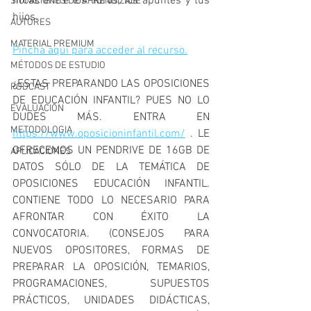
horas entre los libros, los apuntes y tus 
SITUACIONES DE APRENDIZAJE
hijos.
AUTORES
MATERIAL PREMIUM
Pincha aquí para acceder al recurso.
MÉTODOS DE ESTUDIO
¿ESTAS PREPARANDO LAS OPOSICIONES 
PODCAST
DE EDUCACIÓN INFANTIL? PUES NO LO 
EVALUACIÓN
DUDES MÁS. ENTRA EN 
METODOLOGIA
https://www.oposicioninfantil.com/
 . LE 
OFRECEMOS UN PENDRIVE DE 16GB DE 
APLICACIONES
DATOS SÓLO DE LA TEMÁTICA DE 
OPOSICIONES EDUCACIÓN INFANTIL. 
CONTIENE TODO LO NECESARIO PARA 
AFRONTAR CON ÉXITO LA 
CONVOCATORIA. (CONSEJOS PARA 
NUEVOS OPOSITORES, FORMAS DE 
PREPARAR LA OPOSICIÓN, TEMARIOS, 
PROGRAMACIONES, SUPUESTOS 
PRÁCTICOS, UNIDADES DIDÁCTICAS, 