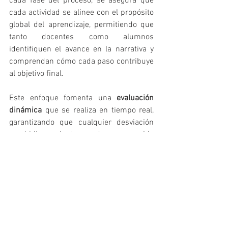
cada fase del proceso, se asegura que 
cada actividad se alinee con el propósito 
global del aprendizaje, permitiendo que 
tanto docentes como alumnos 
identifiquen el avance en la narrativa y 
comprendan cómo cada paso contribuye 
al objetivo final.
Este enfoque fomenta una 
evaluación 
dinámica
 que se realiza en tiempo real, 
garantizando que cualquier desviación 
en el hilo conductor pueda ser corregida 
de inmediato. Al utilizar métodos 
observacionales
 y rúbricas adaptadas a 
la 
edad infantil
, se recogen datos 
relevantes sobre el progreso y la 
participación del alumnado, de modo 
que cada actividad se retroalimente 
dentro del marco de la historia educativa 