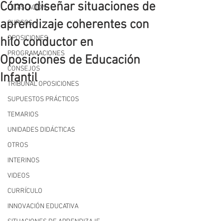
Cómo diseñar situaciones de
LEGISLACIÓN
aprendizaje coherentes con
CURSOS
OPOSICIONES
hilo conductor en
PROGRAMACIONES
Oposiciones de Educación
CONSEJOS
Infantil
TRIBUNAL OPOSICIONES
SUPUESTOS PRÁCTICOS
TEMARIOS
UNIDADES DIDÁCTICAS
OTROS
INTERINOS
VIDEOS
CURRÍCULO
INNOVACIÓN EDUCATIVA