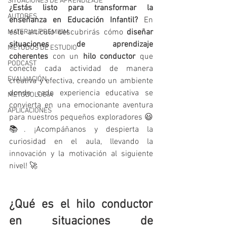
SITUACIONES DE APRENDIZAJE
¿Estás listo para transformar la 
AUTORES
enseñanza en Educación Infantil?
 En 
este artículo descubrirás cómo 
diseñar 
MATERIAL PREMIUM
situaciones de aprendizaje 
MÉTODOS DE ESTUDIO
coherentes
 con un 
hilo conductor
 que 
PODCAST
conecte cada actividad de manera 
EVALUACIÓN
creativa y efectiva, creando un ambiente 
donde cada experiencia educativa se 
METODOLOGIA
convierta en una emocionante aventura 
APLICACIONES
para nuestros pequeños exploradores 😃
📚. ¡Acompáñanos y despierta la 
curiosidad en el aula, llevando la 
innovación y la motivación al siguiente 
nivel! 🚀
¿Qué es el hilo conductor 
en situaciones de 