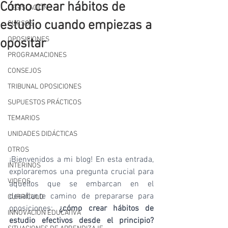
Cómo crear hábitos de
LEGISLACIÓN
estudio cuando empiezas a
CURSOS
OPOSICIONES
opositar
PROGRAMACIONES
CONSEJOS
TRIBUNAL OPOSICIONES
SUPUESTOS PRÁCTICOS
TEMARIOS
UNIDADES DIDÁCTICAS
OTROS
¡Bienvenidos a mi blog! En esta entrada, 
INTERINOS
exploraremos una pregunta crucial para 
VIDEOS
aquellos que se embarcan en el 
desafiante camino de prepararse para 
CURRÍCULO
oposiciones: 
¿cómo crear hábitos de 
INNOVACIÓN EDUCATIVA
estudio efectivos desde el principio?