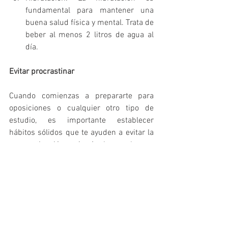
fundamental para mantener una 
buena salud física y mental. Trata de 
beber al menos 2 litros de agua al 
día.
Evitar procrastinar
Cuando comienzas a prepararte para 
oposiciones o cualquier otro tipo de 
estudio, es importante establecer 
hábitos sólidos que te ayuden a evitar la 
procrastinación. Aquí hay algunos 
consejos para crear hábitos de estudio 
efectivos:
Establece un horario de estudio: 
Dedica un tiempo específico cada 
día para estudiar y cumple con ese 