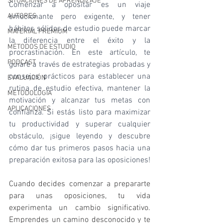
SITUACIONES DE APRENDIZAJE
Comenzar a opositar es un viaje 
emocionante pero exigente, y tener 
AUTORES
hábitos sólidos de estudio puede marcar 
MATERIAL PREMIUM
la diferencia entre el éxito y la 
MÉTODOS DE ESTUDIO
procrastinación. En este artículo, te 
PODCAST
guiaré a través de estrategias probadas y 
consejos prácticos para establecer una 
EVALUACIÓN
rutina de estudio efectiva, mantener la 
METODOLOGIA
motivación y alcanzar tus metas con 
APLICACIONES
confianza. Si estás listo para maximizar 
tu productividad y superar cualquier 
obstáculo, ¡sigue leyendo y descubre 
cómo dar tus primeros pasos hacia una 
preparación exitosa para las oposiciones!
Cuando decides comenzar a prepararte 
para unas oposiciones, tu vida 
experimenta un cambio significativo. 
Emprendes un camino desconocido y te 