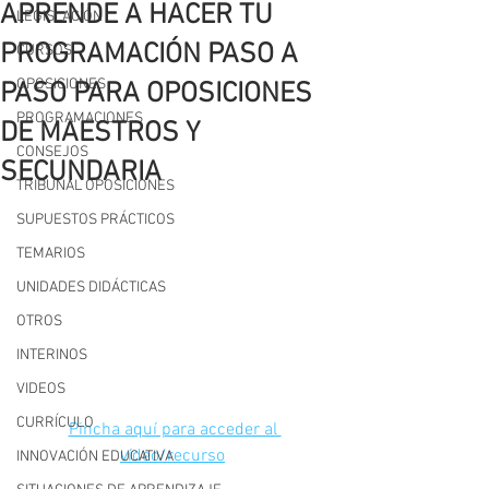
APRENDE A HACER TU
LEGISLACIÓN
PROGRAMACIÓN PASO A
CURSOS
OPOSICIONES
PASO PARA OPOSICIONES
PROGRAMACIONES
DE MAESTROS Y
CONSEJOS
SECUNDARIA
TRIBUNAL OPOSICIONES
SUPUESTOS PRÁCTICOS
TEMARIOS
UNIDADES DIDÁCTICAS
OTROS
INTERINOS
VIDEOS
CURRÍCULO
Pincha aquí para acceder al 
vídeo/recurso
INNOVACIÓN EDUCATIVA