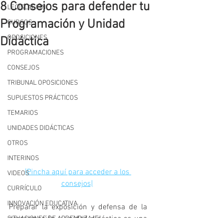
8 Consejos para defender tu
LEGISLACIÓN
Programación y Unidad
CURSOS
OPOSICIONES
Didáctica
PROGRAMACIONES
CONSEJOS
TRIBUNAL OPOSICIONES
SUPUESTOS PRÁCTICOS
TEMARIOS
UNIDADES DIDÁCTICAS
OTROS
INTERINOS
|Pincha aquí para acceder a los 
VIDEOS
consejos|
CURRÍCULO
INNOVACIÓN EDUCATIVA
Preparar la exposición y defensa de la 