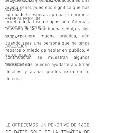
programación y unidad didáctica es una 
SITUACIONES DE APRENDIZAJE
buena señal, pues ello significa que has 
AUTORES
aprobado (o esperas aprobar) la primera 
MATERIAL PREMIUM
prueba de la fase de oposición. Además, 
MÉTODOS DE ESTUDIO
más allá de ser una buena señal, es algo 
que requiere mucha práctica, aún 
PODCAST
cuando seas una persona que no tenga 
EVALUACIÓN
reparos o miedo de hablar en público. A 
METODOLOGIA
continuación se muestran algunos 
consejos que pueden ayudarte a ultimar 
APLICACIONES
detalles y arañar puntos extra en tu 
defensa.
LE OFRECEMOS UN PENDRIVE DE 16GB 
DE DATOS SÓLO DE LA TEMÁTICA DE 