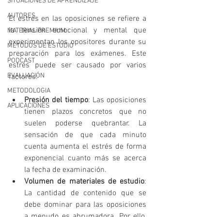
SITUACIONES DE APRENDIZAJE
AUTORES
El estrés en las oposiciones se refiere a 
la tensión emocional y mental que 
MATERIAL PREMIUM
experimentan los opositores durante su 
MÉTODOS DE ESTUDIO
preparación para los exámenes. Este 
PODCAST
estrés puede ser causado por varios 
EVALUACIÓN
factores:
METODOLOGIA
Presión del tiempo
: Las oposiciones 
APLICACIONES
tienen plazos concretos que no 
suelen poderse quebrantar. La 
sensación de que cada minuto 
cuenta aumenta el estrés de forma 
exponencial cuanto más se acerca 
la fecha de examinación. 
Volumen de materiales de estudio
: 
La cantidad de contenido que se 
debe dominar para las oposiciones 
a menudo es abrumadora. Por ello, 