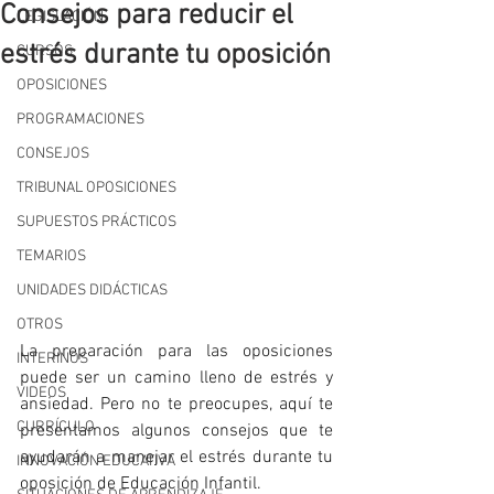
Consejos para reducir el
LEGISLACIÓN
estrés durante tu oposición
CURSOS
OPOSICIONES
PROGRAMACIONES
CONSEJOS
TRIBUNAL OPOSICIONES
SUPUESTOS PRÁCTICOS
TEMARIOS
UNIDADES DIDÁCTICAS
OTROS
La preparación para las oposiciones 
INTERINOS
puede ser un camino lleno de estrés y 
VIDEOS
ansiedad. Pero no te preocupes, aquí te 
CURRÍCULO
presentamos algunos consejos que te 
ayudarán a manejar el estrés durante tu 
INNOVACIÓN EDUCATIVA
oposición de Educación Infantil.